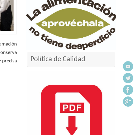
El com
ramación
conserva
Política de Calidad
 precisa
leer más